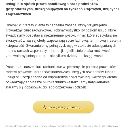
usługi dla spółek prawa handlowego oraz podmiotów
gospodarczych, funkcjonujących na rynkach krajowych, unijnych i
zagranicznych.
Dbałość o interesy klienta to naczelna zasada, którą przyjmujemy
prowadząc biuro rachunkowe. Robimy wszystko, by poziom usług, które
świadczymy pozostawał niezmiennie wysoki. Firmy, które zdecydują się
skorzystać z naszej oferty, zapewniają sobie fachową, terminową i rzetelną
księgowość. Gwarantujemy pełną dyskrecję w zakresie udostępnianych
nam w ramach współpracy informacji, a jeśli istnieje taka możliwość,
zapewniamy pełną pomoc – nie tylko w dziedzinie księgowości.
Prowadząc nasze biuro rachunkowe wspieramy się pomocą prawników,
radców prawnych, doradców finansowych i biegłych rewidentów. Nasze
usługi są ubezpieczone od odpowiedzialności cywilnej. Każdego klienta
odwiedzającego nasze biuro rachunkowe traktujemy indywidualnie,
staramy się dopasować do jego oczekiwań i potrzeb.
Sprawdź nasze promocje!
Nasza strona internetowa używa plików cookies (tzw. ciasteczka) w celach statystycznych,